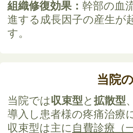
組織修復効果：
幹部の血
進する成長因子の産生が
す。
当院
当院では
収束型
と
拡散型
導入し患者様の疼痛治療
収束型は主に
自費診療（