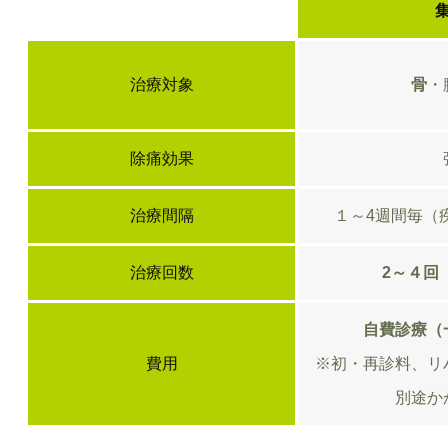
治療対象
骨
・
除痛効果
治療間隔
１～4週間毎（
治療回数
2～４回
自費診療（
費用
※初・再診料、リ
別途か